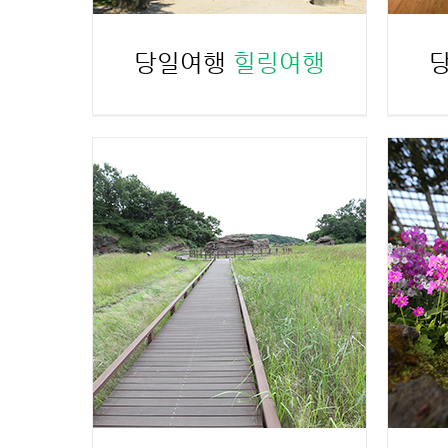
당일여행
힐링여행