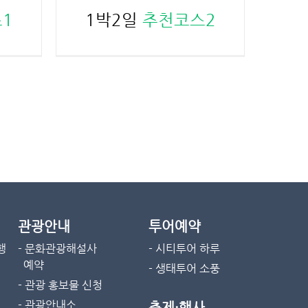
1
1박2일
추천코스2
관광안내
투어예약
행
- 문화관광해설사
- 시티투어 하루
예약
- 생태투어 소풍
- 관광 홍보물 신청
- 관광안내소
축제·행사