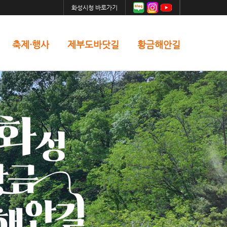
화성시청 바로가기
축제·행사
제부도바닷길
황금해안길