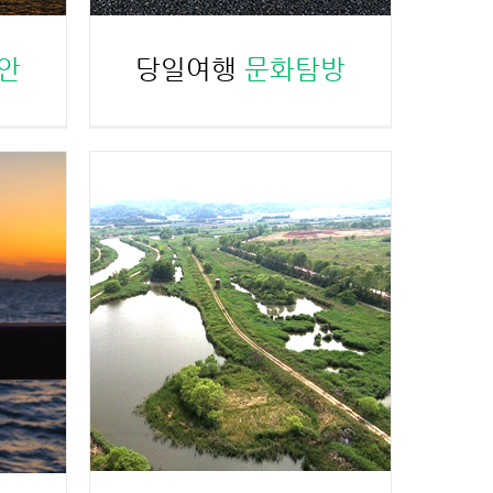
안
당일여행
문화탐방