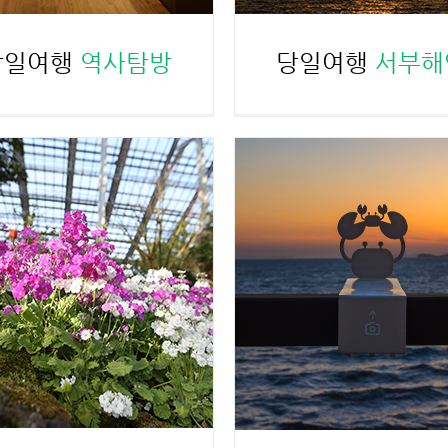
당일여행
역사탐방
당일여행
서부해