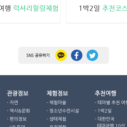
여행
럭셔리힐링체험
1박2일
추천코스
SNS 공유하기
관광정보
체험정보
추천여행
- 자연
- 체험마을
- 테마별 추천 여
- 역사&문화
- 청소년수련시설
- 1박2일
- 편의정보
- 생태체험
- 대한민국
테마여행 10선