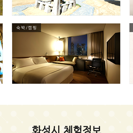
숙박/캠핑
화성시 체험정보