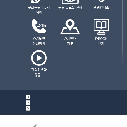
문화관광해설사
관광 홍보물 신청
관광안내소
예약
관광통역
관광안내
E-BOOK
안내전화
지도
보기
관광진흥과
유튜브
1
2
3