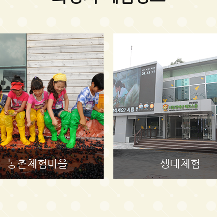
농촌체험마을
생태체험