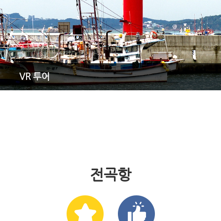
VR 투어
전곡항