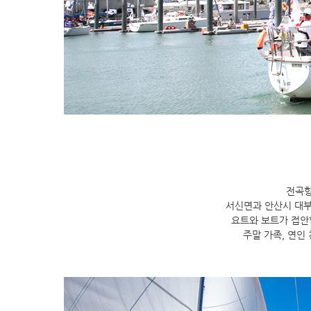
전곡항
서신면과 안산시 대부
요트와 보트가 접안할
주말 가족, 연인