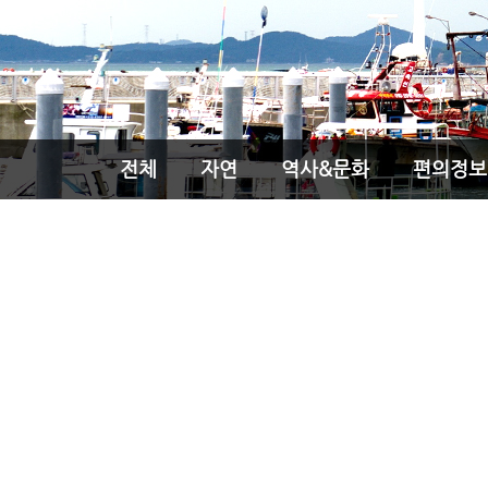
전체
자연
역사&문화
편의정보