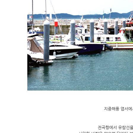
지중해풍 엽서에서
전곡항에서 유람선을 