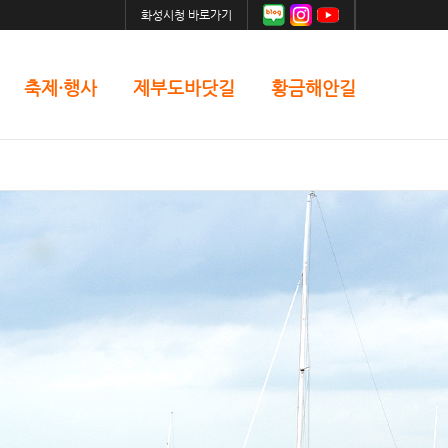
화성시청 바로가기
축제·행사
제부도바닷길
황금해안길