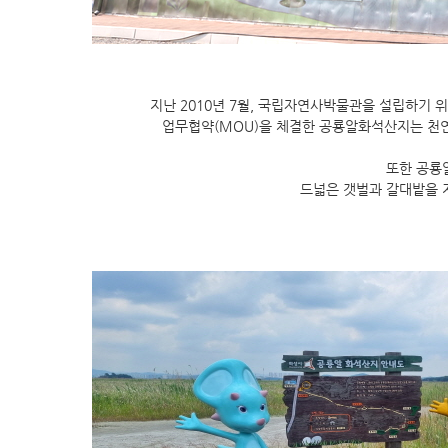
지난 2010년 7월, 국립자연사박물관을 설립하기 
업무협약(MOU)을 체결한 공룡알화석산지는 천연
또한 공룡
드넓은 갯벌과 갈대밭을 