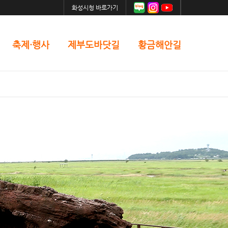
화성시청 바로가기
축제·행사
제부도바닷길
황금해안길