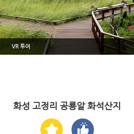
VR 투어
화성 고정리 공룡알 화석산지