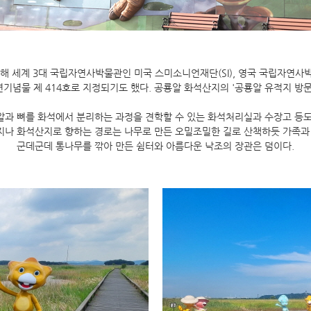
위해 세계 3대 국립자연사박물관인 미국 스미소니언재단(SI), 영국 국립자연사박
기념물 제 414호로 지정되기도 했다. 공룡알 화석산지의 '공룡알 유적지 방
알과 뼈를 화석에서 분리하는 과정을 견학할 수 있는 화석처리실과 수장고 등도
지나 화석산지로 향하는 경로는 나무로 만든 오밀조밀한 길로 산책하듯 가족과 
군데군데 통나무를 깎아 만든 쉼터와 아름다운 낙조의 장관은 덤이다.