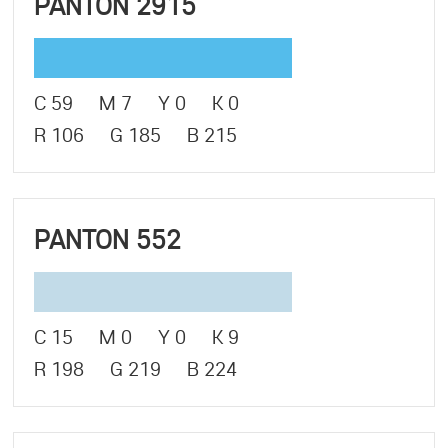
PANTON 2915
C 59 M 7 Y 0 K 0
R 106 G 185 B 215
PANTON 552
C 15 M 0 Y 0 K 9
R 198 G 219 B 224