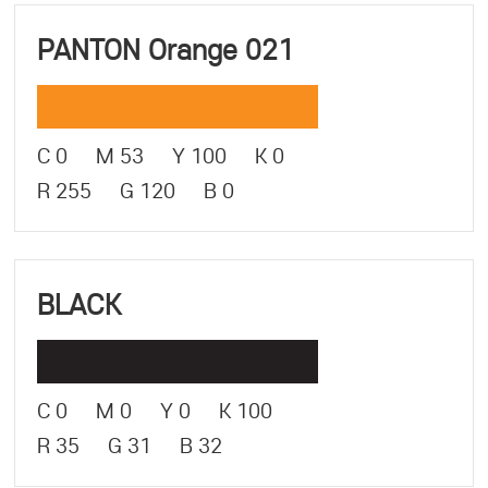
PANTON Orange 021
C 0 M 53 Y 100 K 0
R 255 G 120 B 0
BLACK
C 0 M 0 Y 0 K 100
R 35 G 31 B 32