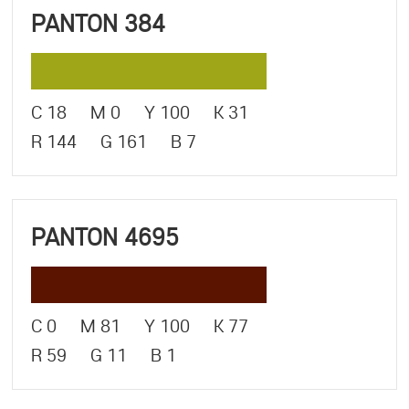
PANTON 384
C 18 M 0 Y 100 K 31
R 144 G 161 B 7
PANTON 4695
C 0 M 81 Y 100 K 77
R 59 G 11 B 1