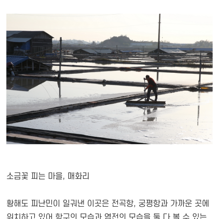
소금꽃 피는 마을, 매화리
황해도 피난민이 일궈낸 이곳은 전곡항, 궁평항과 가까운 곳에
위치하고 있어 항구의 모습과 염전의 모습을 둘 다 볼 수 있는